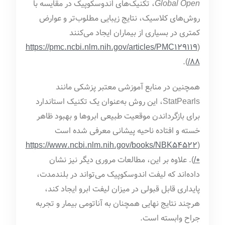
Global Open
، تکنیک‌های اندوسکوپیک در مقایسه با
روش‌های کلاسیک، نتایج زیبایی مطلوب‌تر و عوارض
کمتری در بسیاری از بیماران ایجاد می‌کنند
https://pmc.ncbi.nlm.nih.gov/articles/PMC129119
(
).
88/
همچنین در منابع آموزشی معتبر پزشکی مانند
StatPearls، این روش به‌عنوان یک تکنیک استاندارد
برای بازگرداندن موقعیت طبیعی ابروها و بهبود ظاهر
خسته و افتاده ناحیه پیشانی معرفی شده است
https://www.ncbi.nlm.nih.gov/books/NBK54522
(
0/
). علاوه بر این، مطالعات مروری دیگر نیز نشان
داده‌اند که لیفت اندوسکوپیک می‌تواند در بلندمدت،
پایداری قابل قبولی در میزان لیفت ابرو ایجاد کند،
هرچند نتایج نهایی همچنان به آناتومی بیمار و تجربه
جراح وابسته است.