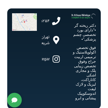
02182805254
دکتر ریخته گر
•°دارای بورد
تخصصی چشم
تهران،
پزشکی°•
شریعتی
فوق تخصص
اکولوپلاستیک و
ترمیمی اربیت
drrikhtegar
جراح وفوق
تخصص زیبایی
پلک و مجاری
اشکی
کاتاراکت،
لیزیک و لازک
لیفت
اندوسکوپیک
پیشانی و ابرو