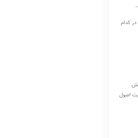
.
در کدام
خش
یت اصول