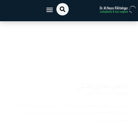
جراحی مجاری اشکی
Lacrimal duct surgery
شامل روش‌های تخصصی برای باز کردن یا ترمیم مسیر تخلیه اشک
(مانند Endo-DCR و پروبینگ) در بیماران دچار انسداد یا عفونت
مجرای اشکی است.