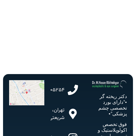
02182805254
دکتر ریخته گر
•°دارای بورد
تخصصی چشم
تهران،
پزشکی°•
شریعتی
فوق تخصص
اکولوپلاستیک و
ترمیمی اربیت