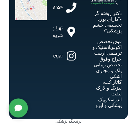
02182805254
دکتر ریخته گر
•°دارای بورد
تخصصی چشم
تهران،
پزشکی°•
شریعتی
فوق تخصص
اکولوپلاستیک و
ترمیمی اربیت
drrikhtegar
جراح وفوق
تخصص زیبایی
پلک و مجاری
اشکی
کاتاراکت،
لیزیک و لازک
لیفت
اندوسکوپیک
پیشانی و ابرو
برندینگ پزشکی